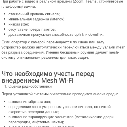
При работе с видео в реальном времени (Zoom, Teams, стриминговые
платформы) важны:
стабильный уровень сигнала;
минимальная задержка (latency);
низкий jitter;
отсутствие потерь пакетов;
достаточная пропускная способность uplink и downlink.
Если оператор с камерой перемещается по сцене или залу,
устройство должно автоматически переключаться между узлами mesh
без разрыва соединения. Именно бесшовный роуминг делает mesh-
систему оптимальным решением для таких задач.
Что необходимо учесть перед
внедрением Mesh Wi-Fi
Оценка радиообстановки
Перед установкой системы обязательно проводится анализ среды:
выявление мёртвых зон;
определение зон с умеренным уровнем сигнала, но низкой
скоростью передачи данных;
выявление экранирующих элементов (металлические двери,
перегородки, лифтовые шахты);
анализ возможных источников помех;