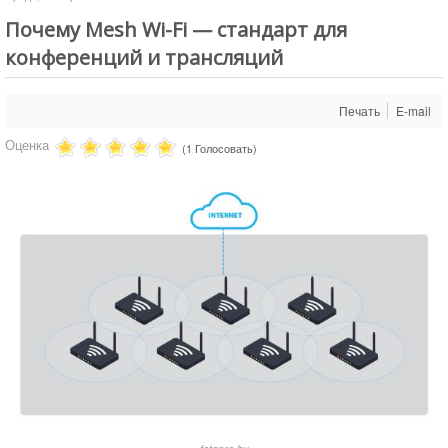
Аренда студии
Почему Mesh Wi-Fi — стандарт для
Услуги
конференций и трансляций
Условия проката
Печать
E-mail
Новости
Оценка
Статьи
(1 Голосовать)
Обзоры
Доставка
О нас
Сделать заказ
Юридическим лицам