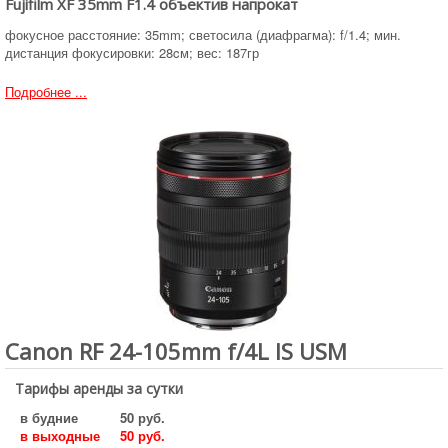
Fujifilm XF 35mm F1.4 объектив напрокат
фокусное расстояние: 35mm; светосила (диафрагма): f/1.4; мин.
дистанция фокусировки: 28cм; вес: 187гр
Подробнее ...
Canon RF 24-105mm f/4L IS USM
Тарифы аренды за сутки
в будние
50 руб.
в выходные
50 руб.