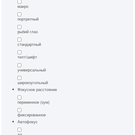
макро
портретный
рыбий глаз
стандартный
тилт/шифт
универсальный
широкоугольный
Фокусное расстояние
переменное (зум)
фиксированное
Автофокус
да