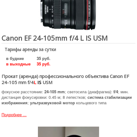
Canon EF 24-105mm f/4 L IS USM
Тарифы аренды за сутки
в будние
35 руб.
в выходные
35 руб.
Прокат (аренда) профессионального объектива Canon EF
24-105 mm f/4
L
IS
USM
фокусное расстояние:
24-105 mm
; светосила (диафрагма):
f/4
; мин.
дистанция фокусировки: 0.45 м; 8 лепестков;
система стабилизации
изображения
;
ультразвуковой мотор
кольцевого типа
Подробнее ...