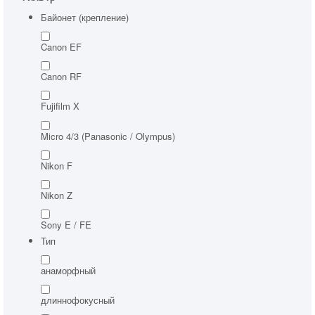
Аренда студии
Байонет (крепление)
Услуги
Canon EF
Условия проката
Canon RF
Новости
Статьи
Fujifilm X
Обзоры
Micro 4/3 (Panasonic / Olympus)
Доставка
Nikon F
О нас
Nikon Z
Сделать заказ
Юридическим лицам
Sony E / FE
Тип
анаморфный
длиннофокусный