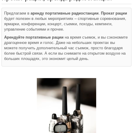
Аренда студии
Предлагаем в
аренду портативные радиостанции
.
Прокат рации
Услуги
будет полезен в любых мероприятиях – спортивные соревнования,
ярмарки, конференции, концерт, съемки, походы, кемпинги,
Условия проката
управление событиями и прочее.
Новости
Арендуйте портативные рации
на время съемок, и вы сэкономите
драгоценное время и голос. Даже на небольших проектах вы
Статьи
можете получить дополнительный час съемок, просто благодаря
более быстрой связи. А если вы снимаете на открытом воздухе на
Обзоры
больших площадях, это экономит целый день.
Доставка
О нас
Сделать заказ
Юридическим лицам