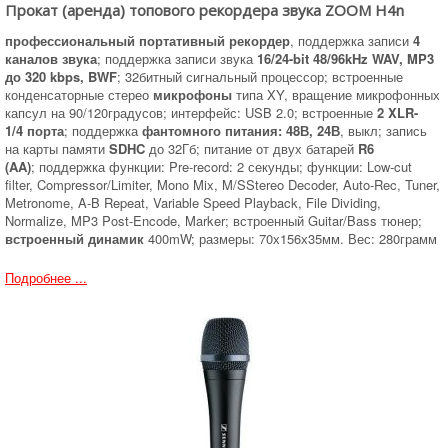
Прокат (аренда) топового рекордера звука ZOOM H4n
профессиональный портативный рекордер
, поддержка записи
4
каналов звука
; поддержка записи звука
16/24-bit 48/96kHz WAV, MP3
до 320 kbps, BWF
; 32битный сигнальный процессор; встроенные
конденсаторные стерео
микрофоны
типа XY, вращение микрофонных
капсул на 90/120градусов; интерфейс: USB 2.0; встроенные
2 XLR-
1/4 порта
; поддержка
фантомного питания: 48В, 24В
, выкл; запись
на карты памяти
SDHC
до 32Гб; питание от двух батарей
R6
(AA)
; поддержка функции: Pre-record: 2 секунды; функции: Low-cut
filter, Compressor/Limiter, Mono Mix, M/SStereo Decoder, Auto-Rec, Tuner,
Metronome, A-B Repeat, Variable Speed Playback, File Dividing,
Normalize, MP3 Post-Encode, Marker; встроенный Guitar/Bass тюнер;
встроенный динамик
400mW; размеры: 70х156х35мм. Вес: 280грамм
Подробнее ...