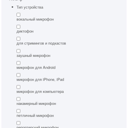
Аренда студии
Тип устройства
Услуги
вокальный микрофон
Условия проката
диктофон
Новости
Статьи
для стримингов и подкастов
Обзоры
заушный микрофон
Доставка
микрофон для Android
О нас
микрофон для iPhone, iPad
Сделать заказ
Юридическим лицам
микрофон для компьютера
накамерный микрофон
петличный микрофон
репортерский микрофон