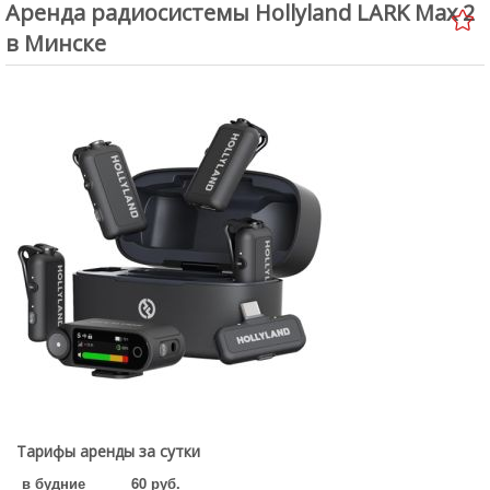
Аренда радиосистемы Hollyland LARK Max 2
Аренда студии
в Минске
Услуги
Условия проката
Новости
Статьи
Обзоры
Доставка
О нас
Сделать заказ
Юридическим лицам
Тарифы аренды за сутки
в будние
60 руб.