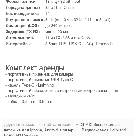
Формат записи
48 кГц / 32-bit Float
Передача данных
32-bit Full-Chain
Вес передатчика
14 г
Внутренняя память
8 ГБ (до 10 ч в 32-bit / 14 ч в 24-bit)
Дистанция (LOS)
до 340 метров
Задержка (TX-RX)
менее 20 мс
Автономность
11 ч (TX) / 36 ч с кейсом
Интерфейсы
3.5mm TRS, USB-C (UAC), Timecode
Комплект аренды
- портативный приемник для камеры
- портативный приемник USB Type-C
- кабель Type-C - Lightning
- портативный передатчик со встроенным микрофоном - 4 шт
- зарядный кейс
- кабель 3.5 mm - 3.5 mm
Другие материалы в этой категории:
« Dji MIC беспроводная
петличка для Iphone, Android и камер
Радиосистема Hollyland
LARK M2 Combo »