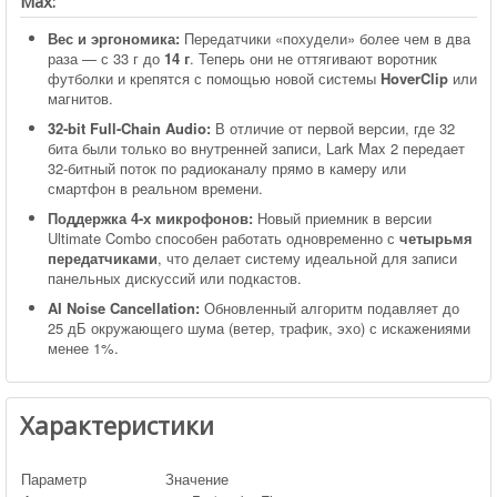
Max:
Вес и эргономика:
Передатчики «похудели» более чем в два
раза — с 33 г до
14 г
. Теперь они не оттягивают воротник
футболки и крепятся с помощью новой системы
HoverClip
или
магнитов.
32-bit Full-Chain Audio:
В отличие от первой версии, где 32
бита были только во внутренней записи, Lark Max 2 передает
32-битный поток по радиоканалу прямо в камеру или
смартфон в реальном времени.
Поддержка 4-х микрофонов:
Новый приемник в версии
Ultimate Combo способен работать одновременно с
четырьмя
передатчиками
, что делает систему идеальной для записи
панельных дискуссий или подкастов.
AI Noise Cancellation:
Обновленный алгоритм подавляет до
25 дБ окружающего шума (ветер, трафик, эхо) с искажениями
менее 1%.
Характеристики
Параметр
Значение