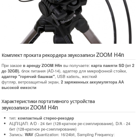
ZOOM H4n
Комплект проката рекордера звукозаписи
При заказе
в аренду ZOOM H4n
вы получаете:
карта памяти SD (от 2
до 32GB)
, блок питания (AD-14), адаптер для микрофонной стойки,
адаптер "горячий башмак"
, USB кабель, жесткий
футляр, ветрозащитный экран,
2 заряженных аккумулятора АА
высокой емкости
Характеристики портативного устройства
ZOOM H4n
звукозаписи
тип:
компактный стерео-рекодер
АЦП/ЦАП: A/D - 24 бит (128-кратное ре-сэмплирование), D/A - 24
бит (128-кратное ре-сэмплирование)
Запись:
WAV
(Quantization: 16/24bit, Sampling Frequency: