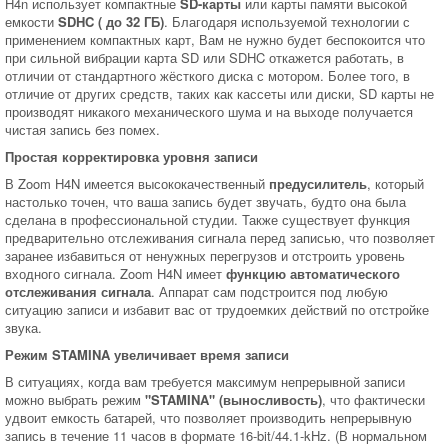
H4n использует компактные
SD-карты
или карты памяти высокой
емкости
SDHC
( до 32 ГБ)
. Благодаря используемой технологии с
применением компактных карт, Вам не нужно будет беспокоится что
при сильной вибрации карта SD или SDHC откажется работать, в
отличии от стандартного жёсткого диска с мотором. Более того, в
отличие от других средств, таких как кассеты или диски, SD карты не
производят никакого механического шума и на выходе получается
чистая запись без помех.
Простая корректировка уровня записи
В Zoom H4N имеется высококачественный
предусилитель
, который
настолько точен, что ваша запись будет звучать, будто она была
сделана в профессиональной студии. Также существует функция
предварительно отслеживания сигнала перед записью, что позволяет
заранее избавиться от ненужных перегрузов и отстроить уровень
входного сигнала. Zoom H4N имеет
функцию автоматического
отслеживания сигнала
. Аппарат сам подстроится под любую
ситуацию записи и избавит вас от трудоемких действий по отстройке
звука.
Режим STAMINA увеличивает время записи
В ситуациях, когда вам требуется максимум непрерывной записи
можно выбрать режим
"STAMINA" (выносливость)
, что фактически
удвоит емкость батарей, что позволяет производить непрерывную
запись в течение 11 часов в формате 16-bit/44.1-kHz. (В нормальном