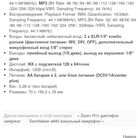
44.1/48/96kHz),
MP3
(Bit Rate: 48 /56 /64 /80 /96 /112 /128 /160 /192
/224 /256 /320 kbps/VBR, Sampling Frequency: 44.1kHz)
Воспроизведение: Playback Format: WAV (Quantization: 16/24bit,
Sampling Frequency: 44.1/48/96kHz), MP3 (Bit Rate: 32/ 40/ 48/56 /64
/80 /96 /112 /128 /160/ 192/ 224 /256 / 320kbps /VBR, Sampling
Frequency: 44.1/48kHz)
Входы: балансный/ небалансный вход:
2 x XLR-1/4" комбо
разъем (фантомное питание: 48V, 24V, OFF), дополнительный
микрофонный вход 1/8" стерео
Выходы:
линейный выход (1/8 джек), выход на наушники: 1/8"
джек
Дисплей:
ЖК с подсветкой 128 x 64точек
Интерфейс: USB (mini-B)
Питание:
AA батареи x 2, или блок питания (DC5V/1A/center
plus)
Вес: 0,28 кг (без батарей)
Размеры: 70 x 156,3 x 35 мм
Другие материалы в этой категории:
« Zoom H1n диктофон
напрокат
Sennheiser e945 вокальный микрофон »
Наверх