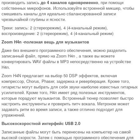
производить запись
до 4 каналов одновременно
, при помощи
собственных микрофонов. Использовуйте встроенной микшер, чтобы
смешивать каналы для идеально сбалансированной записи
чрезвычайной глубины и ясности.
Треки: запись: 2 (стереорежим), 4 (4-канальный режим),
воспроизведение: 2 (стереорежим), 4 (4-канальный режим)
Zoom H4n -полезная вещь для музыкантов
Даже без внешнего программного обеспечения, можно разделить
записанный файл, прямо на Zoom H4n , а также вы можете
конвертировать WAV файлы в MP3 непосредственно на устройстве
H4n.
Zoom H4N предлагает на выбор 50 DSP эффектов, включая
компрессор, Chorus, Phaser, задержка и реверберация. Кроме того,
гитаристы могут выбрать для себя звуки наиболее известных гитарных
усилителей. Кроме того, H4n имеет ряд полезных инструментов,
которые порадуют музыкантов. Встроенный тюнер позволяет быстро
настроить инструменты и проверить питч вокала. Метроном может
задавать ритм во время записи, а также отлично подходит для
упражнений.
Высокоскоростной интерфейс USB 2.0
Записанные файлы могут быть перенесены на компьютер на самой
высокой скорости. Затем с помощью программного обеспечения для