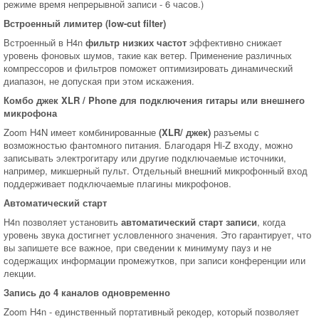
режиме время непрерывной записи - 6 часов.)
Встроенный лимитер (low-cut filter)
Встроенный в H4n
фильтр низких частот
эффективно снижает
уровень фоновых шумов, такие как ветер. Применение различных
компрессоров и фильтров поможет оптимизировать динамический
диапазон, не допуская при этом искажения.
Комбо джек XLR / Phone для подключения гитары или внешнего
микрофона
Zoom H4N имеет комбинированные
(XLR/ джек)
разъемы с
возможностью фантомного питания. Благодаря Hi-Z входу, можно
записывать электрогитару или другие подключаемые источники,
например, микшерный пульт. Отдельный внешний микрофонный вход
поддерживает подключаемые плагины микрофонов.
Автоматический старт
H4n позволяет установить
автоматический старт записи
, когда
уровень звука достигнет условленного значения. Это гарантирует, что
вы запишете все важное, при сведении к минимуму пауз и не
содержащих информации промежутков, при записи конференции или
лекции.
Запись до 4 каналов одновременно
Zoom H4n - единственный портативный рекодер, который позволяет