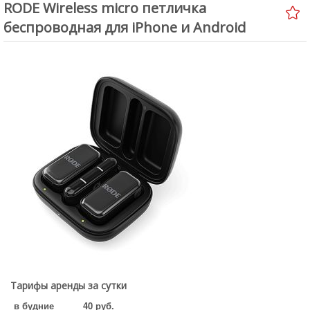
RODE Wireless micro петличка
Аренда студии
беспроводная для iPhone и Android
Услуги
Условия проката
Новости
Статьи
Обзоры
Доставка
О нас
Сделать заказ
Юридическим лицам
Тарифы аренды за сутки
в будние
40 руб.