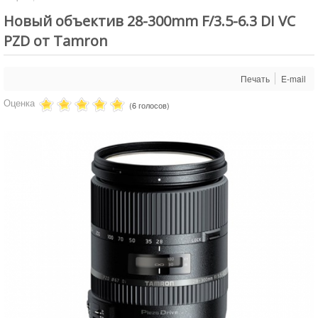
Аренда студии
Новый объектив 28-300mm F/3.5-6.3 DI VC
Услуги
PZD от Tamron
Условия проката
Печать
E-mail
Новости
Оценка
Статьи
(6 голосов)
Обзоры
Доставка
О нас
Сделать заказ
Юридическим лицам