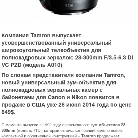
Компания Tamron
выпускает
усовершенствованный
универсальный
широкоугольный телеобъектив для
полнокадровых зеркалок: 28-300mm F/3.5-6.3 DI
VC PZD (модель А010)
По словам представителя компании
Tamron
,
новый универсальный зум-объектив для
полнокадровых зеркальных камер с
байонетами
для Canon и Nikon
появится в
продаже в США уже
26 июня 2014 года по цене
849$
.
С момента выпуска в 1992 году сверхмощного
зум-объектива 28-
300mm
(модель 71D), который отличался принципиально новой,
компактной и облегченной конструкцией –
Tamron
продолжает