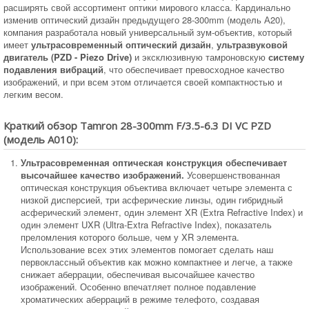
расширять свой ассортимент оптики мирового класса. Кардинально
изменив оптический дизайн предыдущего 28-300mm (модель А20),
компания разработала новый универсальный зум-объектив, который
имеет
ультрасовременный оптический дизайн
,
ультразвуковой
двигатель (PZD - Piezo Drive)
и эксклюзивную тамроновскую
систему
подавления вибраций
, что обеспечивает превосходное качество
изображений, и при всем этом отличается своей компактностью и
легким весом.
Краткий обзор Tamron 28-300mm F/3.5-6.3 DI VC PZD
(модель А010):
Ультрасовременная оптическая конструкция обеспечивает
высочайшее качество изображений.
Усовершенствованная
оптическая конструкция объектива включает четыре элемента с
низкой дисперсией, три асферические линзы, один гибридный
асферический элемент, один элемент XR (Extra Refractive Index) и
один элемент UXR (Ultra-Extra Refractive Index), показатель
преломления которого больше, чем у XR элемента.
Использование всех этих элементов помогает сделать наш
первоклассный объектив как можно компактнее и легче, а также
снижает аберрации, обеспечивая высочайшее качество
изображений. Особенно впечатляет полное подавление
хроматических аберраций в режиме телефото, создавая