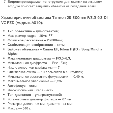
Водонепроницаемая конструкция
для съемки на открытом
воздухе помогает защитить объектив от попадания влаги.
Характеристики объектива Tamron 28-300mm F/3.5-6.3 DI
VC PZD (модель А010):
Тип объектива – зум-объектив
;
Мах размер кадра – 35мм FF;
Фокусное расстояние – 28-300мм
;
Стабилизация изображения – есть
;
Байонет объектива – Canon EF, Nikon F (FX), Sony/Minolta
Alpha
;
Максимальная диафрагма — F/3,5–6,3;
Минимальная диафрагма — F22 –F40;
Число лепестков диафрагмы — 7;
Оптическая схема — 19 элементов в 15 группах;
Минимальное расстояние фокусировки — 0,49 м;
Максимальное увеличение — 0,29х;
Автофокус – есть;
Фокусировочная шкала - есть
Тип двигателя – ультразвуковой;
Установочный диаметр фильтра — 67 мм;
Размеры: длина - 96 мм, диаметр - 74 мм;
Масса — 540 г.