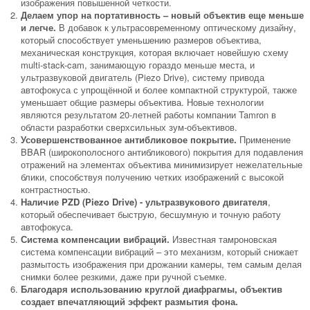
изображения повышенной четкости.
Делаем упор на портативность – новый объектив еще меньше
и легче.
В добавок к ультрасовременному оптическому дизайну,
который способствует уменьшению размеров объектива,
механическая конструкция, которая включает новейшую схему
multi-stack-cam, занимающую гораздо меньше места, и
ультразвуковой двигатель (Piezo Drive), систему привода
автофокуса с упрощённой и более компактной структурой, также
уменьшает общие размеры объектива. Новые технологии
являются результатом 20-летней работы компании Tamron в
области разработки сверхсильных зум-объективов.
Усовершенствованное антибликовое покрытие.
Применение
BBAR (широкополосного антибликового) покрытия для подавления
отражений на элементах объектива минимизирует нежелательные
блики, способствуя получению четких изображений с высокой
контрастностью.
Наличие PZD (Piezo Drive) - ультразвукового двигателя
,
который обеспечивает быструю, бесшумную и точную работу
автофокуса.
Система компенсации вибраций.
Известная тамроновская
система компенсации вибраций – это механизм, который снижает
размытость изображения при дрожании камеры, тем самым делая
снимки более резкими, даже при ручной съемке.
Благодаря использованию круглой диафрагмы, объектив
создает впечатляющий эффект размытия фона.