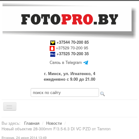
+37544 70-200 85
+37529 70-200 95
+37525 70-200 35
Связь в Telegram
г. Минск, ул. Игнатенко, 4
ежедневно с 9.00 до 21.00
Включить/
выключить
навигацию
Главная
Вы здесь:
Главная
/
Новости
/
Новый объектив 28-300mm F/3.5-6.3 DI VC PZD от Tamron
Прокат оборудования
Вторник, 24 июня 2014 13:49