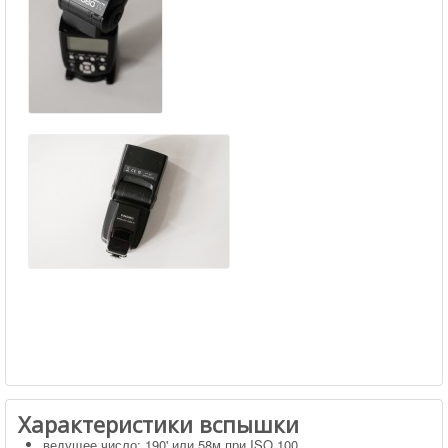
Характеристики вспышки
ведущее число: 190' или 58м при ISO 100