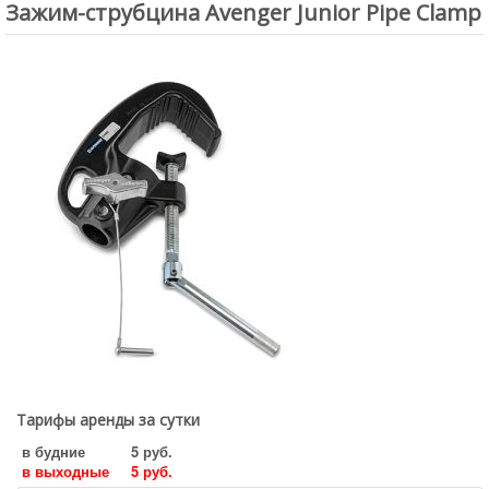
Зажим-струбцина Avenger Junior Pipe Clamp
Аренда студии
Услуги
Условия проката
Новости
Статьи
Обзоры
Доставка
О нас
Сделать заказ
Юридическим лицам
Тарифы аренды за сутки
в будние
5 руб.
в выходные
5 руб.