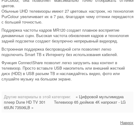
PurColour, она позволяет максимально точно отображать оттенки
цветов.
Обычные UHD телевизоры имеют 27 цветовых настроек, но технология
PurColour увеличивает их в 7 раз, благодаря чему оттенки передаются
с большей точностью.
Поддержка частоты кадров MR120 создает плавное восприятие
динамичных сцен. Высокая частота обновления кадров и технология
задней подсветки создают безупречно непрерывный видеоряд.
Встроенная поддержка беспроводной сети позволяет легко
подключить Smart ТВ к Интернету без использования кабелей.
Функция ConnectShare позволит легко загрузить ваш контент в
телевизор. Просто вставьте USB накопитель или внешний жесткий
диск (HDD) в USB разъем ТВ и наслаждайтесь видео, фото или
слушайте музыку на большом экране.
Другие материалы в этой категории:
« Цифровой мультимедиа
плеер Dune HD TV 301
Телевизор 65 дюймов 4К напрокат - LG
65UN 73506LB »
Наверх