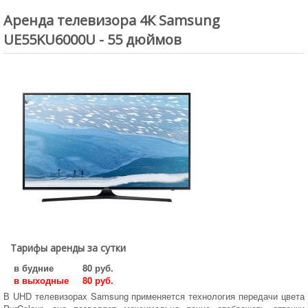
Аренда студии
Аренда телевизора 4К Samsung
Услуги
UE55KU6000U - 55 дюймов
Условия проката
Новости
Статьи
Обзоры
Доставка
О нас
Сделать заказ
Юридическим лицам
Тарифы аренды за сутки
в будние
80 руб.
в выходные
80 руб.
В UHD телевизорах Samsung применяется технология передачи цвета