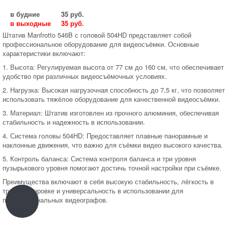
Новости
в будние
35 руб.
в выходные
35 руб.
Статьи
Штатив Manfrotto 546B с головой 504HD представляет собой
Обзоры
профессиональное оборудование для видеосъёмки. Основные
характеристики включают:
Доставка
1. Высота: Регулируемая высота от 77 см до 160 см, что обеспечивает
удобство при различных видеосъёмочных условиях.
О нас
2. Нагрузка: Высокая нагрузочная способность до 7,5 кг, что позволяет
Сделать заказ
использовать тяжёлое оборудование для качественной видеосъёмки.
Юридическим лицам
3. Материал: Штатив изготовлен из прочного алюминия, обеспечивая
стабильность и надежность в использовании.
4. Система головы 504HD: Предоставляет плавные панорамные и
наклонные движения, что важно для съёмки видео высокого качества.
5. Контроль баланса: Система контроля баланса и три уровня
пузырькового уровня помогают достичь точной настройки при съёмке.
Преимущества включают в себя высокую стабильность, лёгкость в
транспортировке и универсальность в использовании для
профессиональных видеографов.