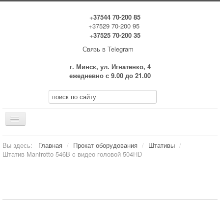
+37544 70-200 85
+37529 70-200 95
+37525 70-200 35
Связь в Telegram
г. Минск, ул. Игнатенко, 4
ежедневно с 9.00 до 21.00
Включить/
выключить
навигацию
Главная
Вы здесь:
Главная
/
Прокат оборудования
/
Штативы
/
Штатив Manfrotto 546B c видео головой 504HD
Прокат оборудования
Аренда видео штатива Manfrotto 546B c
Аренда студии
видео головой 504HD
Услуги
Условия проката
Тарифы аренды за сутки