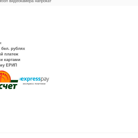
ition видеокамера напрокат
:
 бел. рублях
й платеж
и картами
ему ЕРИП