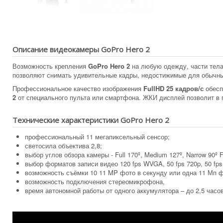
Описание видеокамеры GoPro Hero 2
Возможность крепления
GoPro Hero 2
на любую одежду, части тела 
позволяют снимать удивительные кадры, недостижимые для обычны
Профессиональное качество изображения
FullHD 25 кадров/с
обесп
2
от специального пульта или смартфона. ЖКИ дисплей позволит в 
Технические характеристики GoPro Hero 2
профессиональный 11 мегапиксельный сенсор;
светосила объектива 2,8;
выбор углов обзора камеры - Full 170º, Medium 127º, Narrow 90º 
выбор форматов записи видео 120 fps WVGA, 50 fps 720p, 50 fps 
возможность съёмки 10 11 MP фото в секунду или одна 11 Мп 
возможность подключения стереомикрофона,
время автономной работы от одного аккумулятора – до 2,5 часов