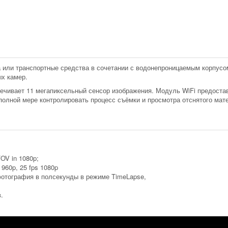
или транспортные средства в сочетании с водонепроницаемым корпусом 
х камер.
ечивает 11 мегапиксельный сенсор изображения. Модуль WiFi предоста
полной мере контролировать процесс съёмки и просмотра отснятого мат
FOV in 1080p;
960p, 25 fps 1080p
фотография в полсекунды в режиме TimeLapse,
.