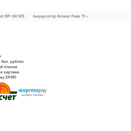
unt BP-190 WS
Аккумулятор Amaran Peak 75 »
:
 бел. рублях
й платеж
и картами
ему ЕРИП