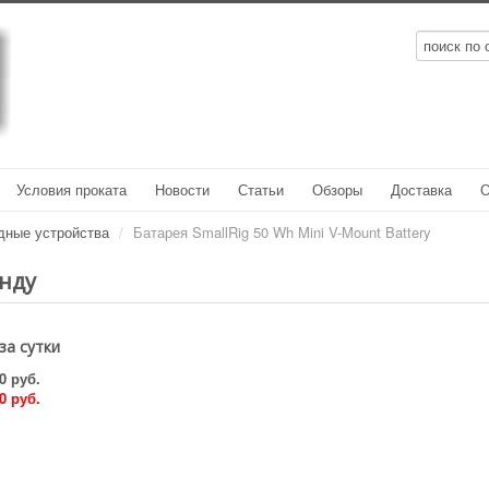
Условия проката
Новости
Статьи
Обзоры
Доставка
О
дные устройства
/
Батарея SmallRig 50 Wh Mini V-Mount Battery
енду
за сутки
0 руб.
0 руб.